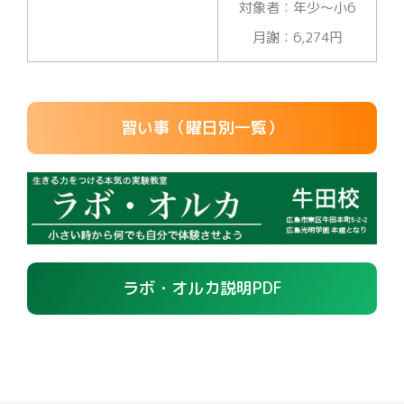
対象者：年少～小6
月謝：6,274円
習い事（曜日別一覧）
ラボ・オルカ説明PDF