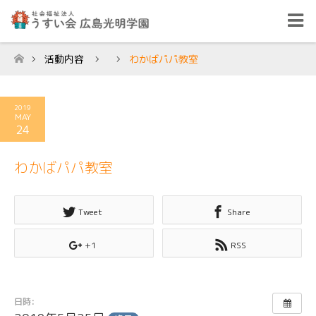
活動内容
わかばパパ教室
ホーム
2019
MAY
24
わかばパパ教室
Tweet
Share
+1
RSS
日時: